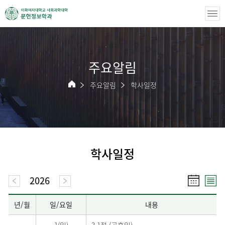
주요알림
주요알림
학사일정
학사일정
2026
년/월
일/요일
내용
1(일)
3.1절 (공휴일)