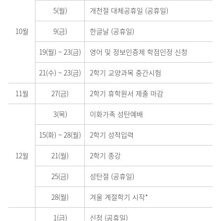
5(월)
개천절 대체공휴일 (공휴일)
10월
9(금)
한글날 (공휴일)
19(월)
~
23(금)
영어 및 정보인증제 학점인정 신청
21(수)
~
23(금)
2학기 교양과목 중간시험
11월
27(금)
2학기 휴학원서 제출 마감
3(목)
이화가족 성탄예배
15(화)
~
28(월)
2학기 성적입력
12월
21(월)
2학기 종강
25(금)
성탄절 (공휴일)
28(월)
겨울 계절학기 시작*
1(금)
신정 (공휴일)