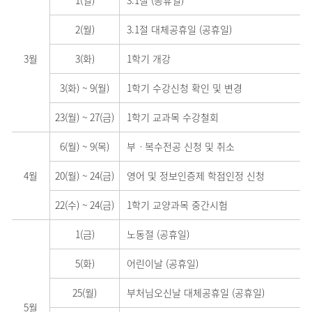
2(월)
3.1절 대체공휴일 (공휴일)
3월
3(화)
1학기 개강
3(화)
~
9(월)
1학기 수강신청 확인 및 변경
23(월)
~
27(금)
1학기 교과목 수강철회
6(월)
~
9(목)
부ㆍ복수전공 신청 및 취소
4월
20(월)
~
24(금)
영어 및 정보인증제 학점인정 신청
22(수)
~
24(금)
1학기 교양과목 중간시험
1(금)
노동절 (공휴일)
5(화)
어린이날 (공휴일)
25(월)
부처님오신날 대체공휴일 (공휴일)
5월