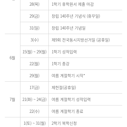
28(목)
1학기 휴학원서 제출 마감
29(금)
창립 140주년 기념식 (휴무일)
31(일)
창립 140주년 기념일
3(수)
제9회 전국동시지방선거일 (공휴일)
15(월)
~
29(월)
1학기 성적입력
6월
22(월)
1학기 종강
29(월)
여름 계절학기 시작*
17(금)
제헌절(공휴일)
7월
21(화)
~
24(금)
여름 계절학기 성적입력
22(수)
여름 계절학기 종료
1(토)
~
31(월)
2학기 복학신청