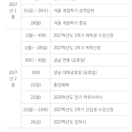
2027
년 1
15(금)
~
20(수)
겨울 계절학기 성적입력
월
18(월)
겨울 계절학기 종료
1(월)
~
4(목)
2027학년도 1학기 재학생 수강신청
1(월)
~
28(일)
2027학년도 1학기 복학신청
6(토)
~
8(월)
설날 연휴 (공휴일)
2027
9(화)
설날 대체공휴일 (공휴일)
년 2
월
21(일)
졸업예배
22(월)
2026학년도 전기 학위수여식
22(월)
~
23(화)
2027학년도 1학기 신입생 수강신청
26(금)
2027학년도 입학식