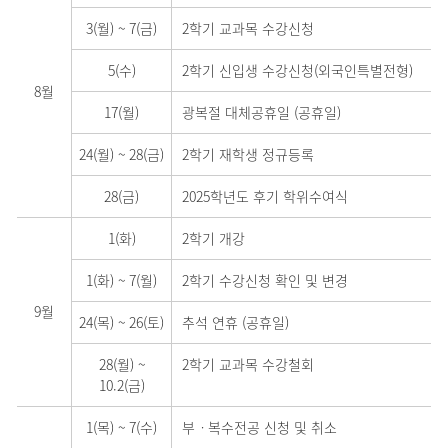
3(월)
~
7(금)
2학기 교과목 수강신청
5(수)
2학기 신입생 수강신청(외국인특별전형)
8월
17(월)
광복절 대체공휴일 (공휴일)
24(월)
~
28(금)
2학기 재학생 정규등록
28(금)
2025학년도 후기 학위수여식
1(화)
2학기 개강
1(화)
~
7(월)
2학기 수강신청 확인 및 변경
9월
24(목)
~
26(토)
추석 연휴 (공휴일)
28(월)
~
2학기 교과목 수강철회
10.2(금)
1(목)
~
7(수)
부ㆍ복수전공 신청 및 취소