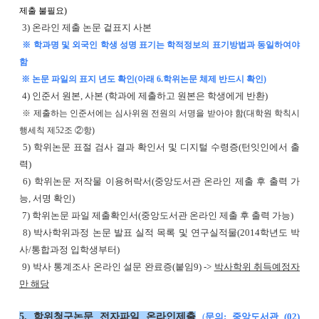
제출 불필요)
3) 온라인 제출 논문 겉표지 사본
※ 학과명 및 외국인 학생 성명 표기는 학적정보의 표기방법과 동일하여야
함
※ 논문 파일의 표지 년도 확인(아래 6.학위논문 체제 반드시 확인)
4) 인준서 원본, 사본 (학과에 제출하고 원본은 학생에게 반환)
※ 제출하는 인준서에는 심사위원 전원의 서명을 받아야 함(대학원 학칙시
행세칙 제52조 ②항)
5) 학위논문 표절 검사 결과 확인서 및 디지털 수령증(턴잇인에서 출
력)
6) 학위논문 저작물 이용허락서(중앙도서관 온라인 제출 후 출력 가
능, 서명 확인)
7) 학위논문 파일 제출확인서(중앙도서관 온라인 제출 후 출력 가능)
8) 박사학위과정 논문 발표 실적 목록 및 연구실적물(2014학년도 박
사/통합과정 입학생부터)
9) 박사 통계조사 온라인 설문 완료증(붙임9) ->
박사학위 취득예정자
만 해당
5. 학위청구논문 전자파일 온라인제출
(
문의: 중앙도서관 (02)