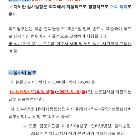
-> 자세한 심사일정은 학과에서 자율적으로 결정하므로
소속 학과
로
문의
학위청구논문 최종 결과물을 2026년 6월 말에 반드시 제출해야 하므
로 심사기간 범위에서 자율적으로 결정하여 시행합니다.
※
심사 완료 후
,
논문수정
,
인준서 서명 및 날인 받는 시간까지 고려해
야 함
.
2. 심사비 납부
가. 논문심사비: 석사 168,000원 / 박사 795,000원
나. 납부일: 2
026. 3. 16(월) ~ 2026. 6. 19.(금)
단, 논문심사일 이전에는
납부 완료하여야 함.
다. 납부방법: [유레카통합행정(마이유레카)>학사>졸업>논문심사비
납부신청] → '신청' 후 '고지서 출력'
→ 모든 금융기관을 이용하여(창구, 인터넷뱅킹, 텔레뱅킹,
ATM기 이체) 고지서 상의 본인 명의 가상계좌로 송금