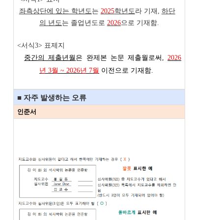
좌측상단에 있는 학년도
는
2025
학년도
라 기재,
하단
의 년도
는 졸업년도로
2026
으로 기재함.
<서식3> 표제지
중간의 제출년월
은 완제본 논문 제출월로써,
2026
년
3
월
~ 2026
년
7
월
이전으로 기재함
.
■ 자주 발생하는 오류
인준서