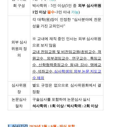
회 구성
박사학위 : 5인 이상(5인 중
외부 심사위원
1인 이상
필수
~3인 이내
가능
)
각 대학(원)장이 인정한 “심사분야에 전문
성을 가진 교외인사”
※ 교내에 재직 중인 인사는 외부 심사위원
외부 심사
으로 보지 않음
위원의 정
교내 전임교원 및 비전임교원
(
초빙교수
,
객
의
원교수
,
외부겸임교수
,
연구교수
,
특임교
수
,
산학협력중점교수 등
)
과 강사
,
명예교
수
,
석좌교수
,
심사학생의 외부 논문 지도교
수 제외
심사위원
별도 규정은 없으므로 심사위원회에서 결
장
정함
논문심사
구술심사를 포함하여 논문심사 실시
절차
석사학위 : 1회 이상 / 박사학위 : 2회 이상
1. 심사기간
2026년 3월 ~ 6월 - 재심 포함