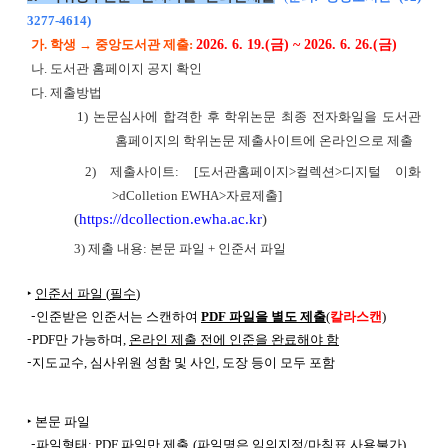
3277-4614)
가. 학생 → 중앙도서관 제출:
2026. 6. 19.(금) ~ 2026. 6. 26.(금)
나. 도서관 홈페이지 공지 확인
다. 제출방법
1) 논문심사에 합격한 후 학위논문 최종 전자화일을 도서관
홈페이지의 학위논문 제출사이트에 온라인으로 제출
2) 제출사이트: [도서관홈페이지>컬렉션>디지털 이화
>dColletion EWHA>자료제출]
(
https://dcollection.ewha.ac.kr
)
3) 제출 내용: 본문 파일 + 인준서 파일
‣
인준서 파일
(
필수
)
-
인준받은 인준서는 스캔하여
PDF
파일을 별도 제출
(
칼라스캔
)
-
PDF만 가능하며,
온라인 제출 전에 인준을 완료해야 함
-
지도교수, 심사위원 성함 및 사인, 도장 등이 모두 포함
‣ 본문 파일
-
파일형태:
PDF
파일만 제출
(파일명은 임의지정/마침표 사용불가)