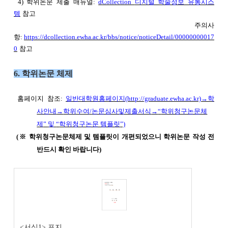
4) 학위논문 제출 매뉴얼:
dCollection
디지털 학술정보 유통시스
템
참고
주의사
항:
https://dcollection.ewha.ac.kr/bbs/notice/noticeDetail/00000000017
0
참고
6. 학위논문 체제
홈페이지 참조:
일반대학원홈페이지
(http://graduate.ewha.ac.kr)
→
학
사안내
→
학위수여
/
논문심사및제출서식
→
“
학위청구논문체
제
”
및
“
학위청구논문 템플릿
”)
(※ 학위청구논문체제 및 템플릿이 개편되었으니 학위논문 작성 전
반드시 확인 바랍니다)
<서식1> 표지