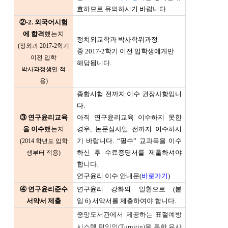
효하므로 유의하시기 바랍니다.
②-2. 외국어시험
에 합격
했는지
정치외교학과 박사학위과정
(정외과 2017-2학기
중 2017-2학기 이전 입학생에게만
이전 입학
해당됩니다.
박사과정생만 적
용)
종합시험 전까지 이수 권장사항입니
다.
③ 연구윤리교육
아직 연구윤리교육 이수하지 못한
을 이수
했는지
경우, 논문심사일 전까지 이수하시
기 바랍니다. “필수” 교과목을 이수
(2014 학년도 입학
하신 후 수료증명서를 제출하셔야
생부터 적용)
합니다.
연구윤리 이수 안내문(
바로가기
)
④ 연구윤리준수
연구윤리 강화의 일환으로 (붙
서약서 제출
임 6) 서약서를 제출하여야 합니다.
중앙도서관에서 제공하는 표절예방
시스템 턴잇인(Turnitin)을 통한 유사