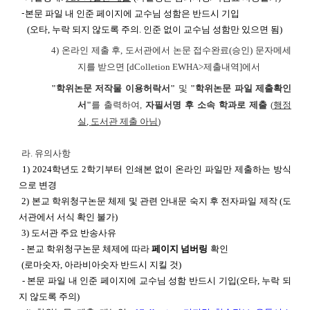
-
본문 파일 내 인준 페이지에 교수님 성함은 반드시 기입
(오타, 누락 되지 않도록 주의. 인준 없이 교수님 성함만 있으면 됨)
4) 온라인 제출 후, 도서관에서 논문 접수완료(승인) 문자메세
지를 받으면 [dColletion EWHA>제출내역]에서
"학위논문 저작물 이용허락서"
및
"학위논문 파일 제출확인
서"
를 출력하여,
자필서명 후 소속 학과로 제출
(
행정
실
,
도서관 제출 아님
)
라. 유의사항
1) 2024학년도 2학기부터 인쇄본 없이 온라인 파일만 제출하는 방식
으로 변경
2) 본교 학위청구논문 체제 및 관련 안내문 숙지 후 전자파일 제작 (도
서관에서 서식 확인 불가)
3) 도서관 주요 반송사유
- 본교 학위청구논문 체제에 따라
페이지 넘버링
확인
(로마숫자, 아라비아숫자 반드시 지킬 것)
- 본문 파일 내 인준 페이지에 교수님 성함 반드시 기입(오타, 누락 되
지 않도록 주의)