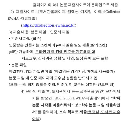
홈페이지의 학위논문 제출사이트에 온라인으로 제출
2) 제출사이트: [도서관홈페이지>컬렉션>디지털 이화>dColletion
EWHA>자료제출]
(
https://dcollection.ewha.ac.kr
)
3) 제출 내용: 본문 파일 + 인준서 파일
‣
인준서 파일
(
필수
)
인준받은 인준서는 스캔하여 pdf 파일을 별도 제출(칼라스캔)
pdf만 가능하며,
온라인 제출 전에 인준을 완료해야 함
지도교수, 심사위원 성함 및 사인, 도장 등이 모두 포함
‣ 본문 파일
파일형태:
PDF
파일만 제출
(파일명은 임의지정/마침표 사용불가)
본문 파일 내 인준 페이지에 교수님 성함은 반드시 기입
(오타, 누락 되지 않도록 주의. 인준 없이 교수님 성함만 있으면 됨)
4) 온라인 제출 후, 도서관에서 논문 접수완료(승인) 문자메세
지를 받으면 [dColletion EWHA>제출내역]에서
"학위
논문 저작물 이용허락서"
및
"학위논문 파일 제출확인
서"
를 출력하여,
소속 학과로 제출
(
행정실
,
도서관 제출
아님
)