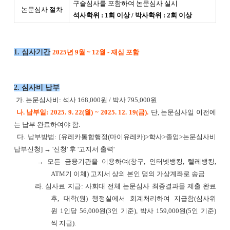
구술심사를 포함하여 논문심사 실시
논문심사 절차
석사학위 : 1회 이상 / 박사학위 : 2회 이상
1. 심사기간
2025년 9월 ~ 12월 - 재심 포함
2. 심사비 납부
가. 논문심사비: 석사 168,000원 / 박사 795,000원
나. 납부일: 2025. 9. 22(월) ~ 2025. 12. 19(금).
단, 논문심사일 이전에
는 납부 완료하여야 함.
다. 납부방법: [유레카통합행정(마이유레카)>학사>졸업>논문심사비
납부신청] → '신청' 후 '고지서 출력'
→ 모든 금융기관을 이용하여(창구, 인터넷뱅킹, 텔레뱅킹,
ATM기 이체) 고지서 상의 본인 명의 가상계좌로 송금
라. 심사료 지급: 사회대 전체 논문심사 최종결과물 제출 완료
후, 대학(원) 행정실에서 회계처리하여 지급함(심사위
원 1인당 56,000원(3인 기준), 박사 159,000원(5인 기준)
씩 지급).