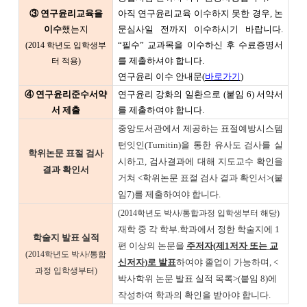
③ 연구윤리교육을
아직 연구윤리교육 이수하지 못한 경우, 논
이수
했는지
문심사일 전까지 이수하시기 바랍니다.
“필수” 교과목을 이수하신 후 수료증명서
(2014 학년도 입학생부
를 제출하셔야 합니다.
터 적용)
연구윤리 이수 안내문(
바로가기
)
④ 연구윤리준수서약
연구윤리 강화의 일환으로 (붙임 6) 서약서
서 제출
를 제출하여야 합니다.
중앙도서관에서 제공하는 표절예방시스템
턴잇인(Turnitin)을 통한 유사도 검사를 실
학위논문 표절 검사
시하고, 검사결과에 대해 지도교수 확인을
결과 확인서
거쳐 <학위논문 표절 검사 결과 확인서>(붙
임7)를 제출하여야 합니다.
(2014학년도 박사/통합과정 입학생부터 해당)
재학 중 각 학부.학과에서 정한 학술지에 1
학술지 발표 실적
편 이상의 논문을
주저자
(
제
1
저자 또는 교
(2014학년도 박사/통합
신저자
)
로 발표
하여야 졸업이 가능하며, <
과정 입학생부터)
박사학위 논문 발표 실적 목록>(붙임 8)에
작성하여 학과의 확인을 받아야 합니다.