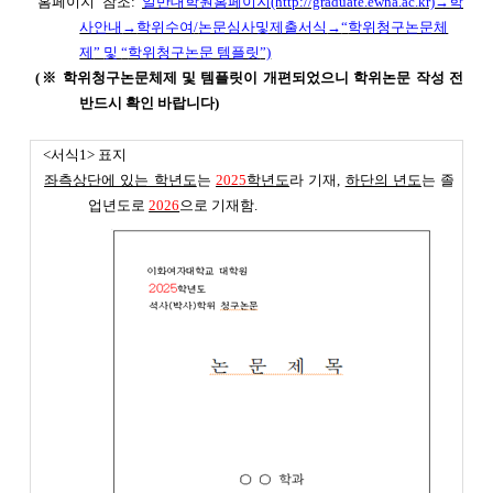
홈페이지 참조:
일반대학원홈페이지
(http://graduate.ewha.ac.kr)
→
학
사안내
→
학위수여
/
논문심사및제출서식
→
“
학위청구논문체
제
”
및
“
학위청구논문 템플릿
”)
(※ 학위청구논문체제 및 템플릿이 개편되었으니 학위논문 작성 전
반드시 확인 바랍니다)
<서식1> 표지
좌측상단에 있는 학년도
는
2025
학년도
라 기재,
하단의 년도
는 졸
업년도로
2026
으로 기재함.