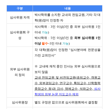
구분
내용
박사학위를 소지한 교내외 전임교원, 기타 각 대
심사위원 자격
학(원)장이 인정한 자
석사학위 : 3인 이상(3인 중 외부 심사위원 1인
심사위원회 구
이내
가능
)
성
박사학위 : 5인 이상(5인 중
외부 심사위원 1인
이상
필수
~3인 이내
가능
)
각 대학(원)장이 인정한 “심사분야에 전문성을
가진 교외인사”
※ 교내에 재직 중인 인사는 외부 심사위원으로
외부 심사위원
보지 않음
의 정의
교내 전임교원 및 비전임교원
(
초빙교수
,
객원교
수
,
외부겸임교수
,
연구교수
,
특임교수
,
산학협력
중점교수 등
)
과 강사
,
명예교수
,
석좌교수
,
심사
학생의 외부 논문 지도교수 제외
심사위원장
별도 규정은 없으므로 심사위원회에서 결정함